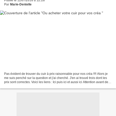
Publié le 11/07/2016 à 12:28
Par
Marie-Dentelle
Pas évident de trouver du cuir à prix raisonnable pour nos créa !!!! Alors je
me suis penché sur la question et j'ai cherché. J'en ai trouvé trois dont les
prix sont correctes. Voici les liens : Ici puis ici et aussi ici Attention avant de
finaliser votre...