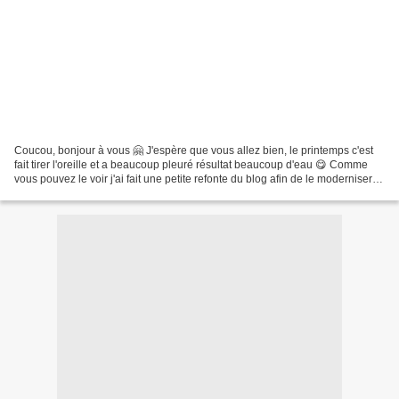
Coucou, bonjour à vous 🤗 J'espère que vous allez bien, le printemps c'est
fait tirer l'oreille et a beaucoup pleuré résultat beaucoup d'eau 😋 Comme
vous pouvez le voir j'ai fait une petite refonte du blog afin de le moderniser
un peu j'espère que ça vous...