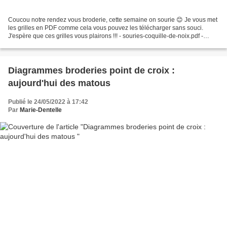
Coucou notre rendez vous broderie, cette semaine on sourie 😊 Je vous met
les grilles en PDF comme cela vous pouvez les télécharger sans souci.
J'espère que ces grilles vous plairons !!! - souries-coquille-de-noix.pdf -
souries-ballons-coeur.pdf - souries-petits-noeuds.pdf...
Diagrammes broderies point de croix :
aujourd'hui des matous
Publié le 24/05/2022 à 17:42
Par
Marie-Dentelle