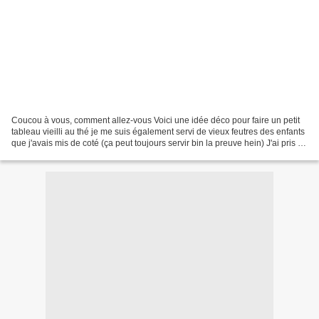
Coucou à vous, comment allez-vous Voici une idée déco pour faire un petit
tableau vieilli au thé je me suis également servi de vieux feutres des enfants
que j'avais mis de coté (ça peut toujours servir bin la preuve hein) J'ai pris un
bout de tissu coton...