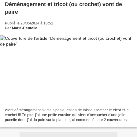
Déménagement et tricot (ou crochet) vont de
paire
Publié le 20/05/2024 à 18:51
Par
Marie-Dentelle
Alors déménagement ok mais pas question de laissais tomber le tricot et le
crochet !!! En plus j'ai une petite cousine qui vient d'accoucher d'une jolie
pucette donc j'ai du pain sur la planche j'ai commencée par 2 couvertures
une au tricot(laine/acrylique)...