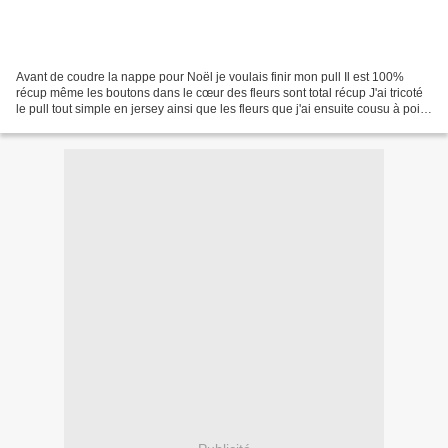
Avant de coudre la nappe pour Noël je voulais finir mon pull Il est 100%
récup même les boutons dans le cœur des fleurs sont total récup J'ai tricoté
le pull tout simple en jersey ainsi que les fleurs que j'ai ensuite cousu à point
caché, vous trouverez...