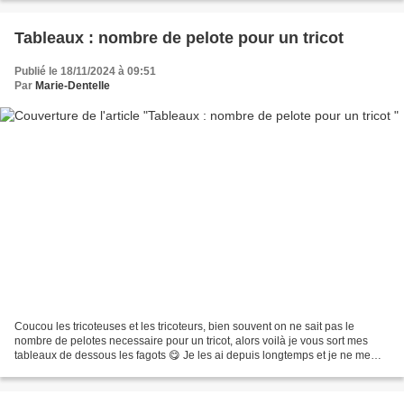
Tableaux : nombre de pelote pour un tricot
Publié le 18/11/2024 à 09:51
Par
Marie-Dentelle
Coucou les tricoteuses et les tricoteurs, bien souvent on ne sait pas le
nombre de pelotes necessaire pour un tricot, alors voilà je vous sort mes
tableaux de dessous les fagots 😋 Je les ai depuis longtemps et je ne me
rappel plus sur quel blog je les...