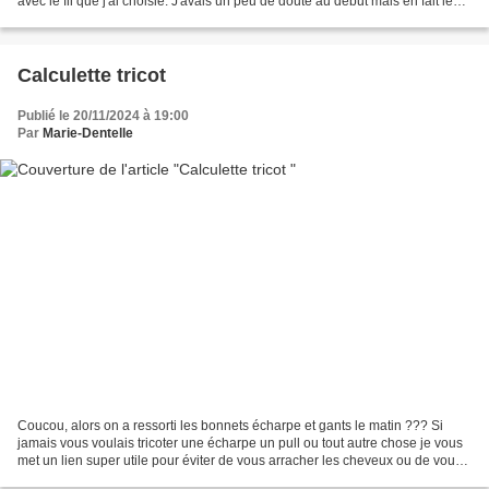
avec le fil que j'ai choisie. J'avais un peu de doute au début mais en fait le
point ressort vraiment...
Calculette tricot
Publié le 20/11/2024 à 19:00
Par
Marie-Dentelle
Coucou, alors on a ressorti les bonnets écharpe et gants le matin ??? Si
jamais vous voulais tricoter une écharpe un pull ou tout autre chose je vous
met un lien super utile pour éviter de vous arracher les cheveux ou de vous
taper la tête contre les...