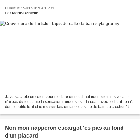
Publié le 15/01/2019 à 15:31
Par
Marie-Dentelle
J'avais acheté un coton pour me faire un petit haut pour l'été mais voila je
n'ai pas du tout aimé la sensation rappeuse sur la peau avec l'échantillon j'ai
donc doublé le fil et je me suis fais un tapis de salle de bain au crochet 4.5
style granny et...
Non mon napperon escargot 'es pas au fond
d'un placard