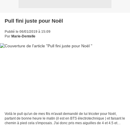
Pull fini juste pour Noël
Publié le 06/01/2019 à 15:09
Par
Marie-Dentelle
Voilà le pull qu'un de mes fils m'avait demandé de lui tricoter pour Noël,
partant de bonne heure le matin (il est en BTS électrotechnique ) et faisant le
chemin à pied cela s'imposais. J'ai donc pris mes aiguilles de 4 et 4.5 et
comme il avais choisi...