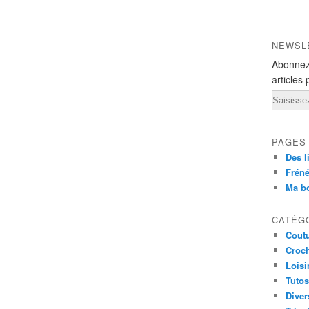
NEWSL
Abonnez
articles 
Email
PAGES
Des l
Fréné
Ma b
CATÉG
Cout
Croc
Loisi
Tutos
Diver