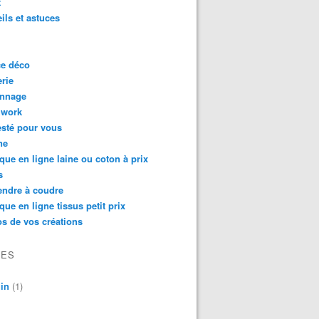
t
ils et astuces
ce déco
rie
onnage
hwork
testé pour vous
ne
que en ligne laine ou coton à prix
s
endre à coudre
que en ligne tissus petit prix
s de vos créations
VES
in
(1)