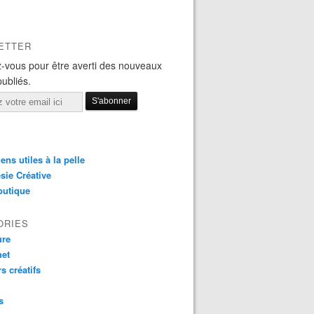
ETTER
-vous pour être averti des nouveaux
publiés.
iens utiles à la pelle
sie Créative
outique
ORIES
ure
het
rs créatifs
s