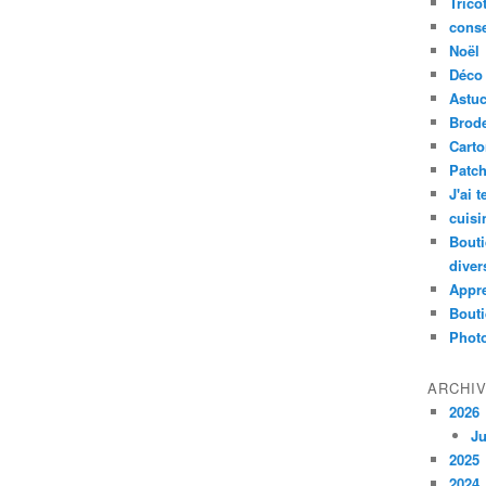
Trico
conse
Noël
Déco
Astu
Brode
Cart
Patc
J'ai 
cuisi
Bouti
diver
Appr
Bouti
Photo
ARCHI
2026
Ju
2025
2024