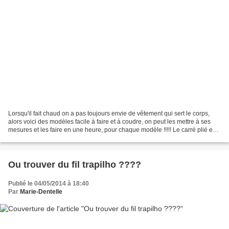
Lorsqu'il fait chaud on a pas toujours envie de vêtement qui sert le corps,
alors voici des modèles facile à faire et à coudre, on peut les mettre à ses
mesures et les faire en une heure, pour chaque modèle !!!!! Le carré plié en
deux en faisant une ouverture...
Ou trouver du fil trapilho ????
Publié le 04/05/2014 à 18:40
Par
Marie-Dentelle