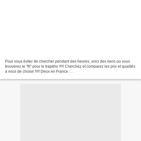
Pour vous éviter de chercher pendant des heures, voici des liens ou vous
trouverez le "fil" pour le trapilho !!!!! Cherchez et comparez les prix et qualités
à vous de choisir !!!!! Deux en France :
http://www.alittlemercerie.com/trapilho.shtml http://www.a-et-
a.com/tous_les_produits_fr/trapilho.html...