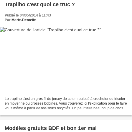
Trapilho c'est quoi ce truc ?
Publié le 04/05/2014 à 11:43
Par
Marie-Dentelle
Le trapilho c'est un gros fil de jersey de coton roulotté à crocheter ou tricoter
en moyenne ou grosses bobines. Vous trouverez ici l'explication pour le faire
vous même à partir de tee-shirts recyclés. On peut faire beaucoup de chose
avec comme des tapis,...
Modèles gratuits BDF et bon 1er mai