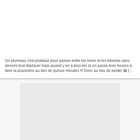
Un plumeau c'est pratique pour passer entre les livres et les bibelots sans
devoirs tout déplacer mais quand y en a plus bin la on passe trois heures à
faire la poussière au lien de quinze minutes !!! Donc au lieu de pester 😁 j'ai
pris des lingettes dépoussiérante...