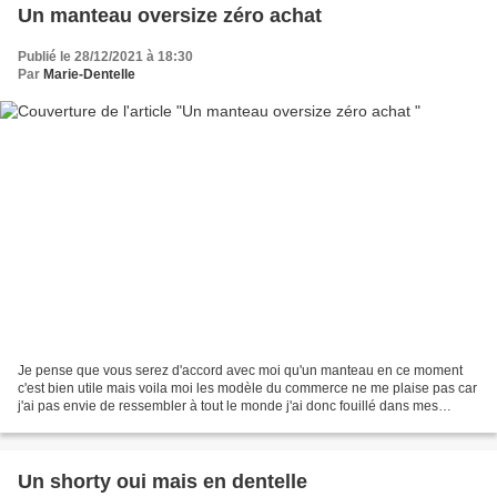
Un manteau oversize zéro achat
Publié le 28/12/2021 à 18:30
Par
Marie-Dentelle
Je pense que vous serez d'accord avec moi qu'un manteau en ce moment
c'est bien utile mais voila moi les modèle du commerce ne me plaise pas car
j'ai pas envie de ressembler à tout le monde j'ai donc fouillé dans mes
patrons et j'ai pris un modèle de...
Un shorty oui mais en dentelle