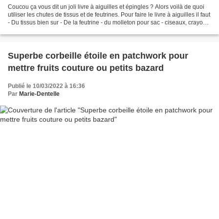
Coucou ça vous dit un joli livre à aiguilles et épingles ? Alors voilà de quoi
utiliser les chutes de tissus et de feutrines. Pour faire le livre à aiguilles il faut
- Du tissus bien sur - De la feutrine - du molleton pour sac - ciseaux, crayon
(craie),...
Superbe corbeille étoile en patchwork pour
mettre fruits couture ou petits bazard
Publié le 10/03/2022 à 16:36
Par
Marie-Dentelle