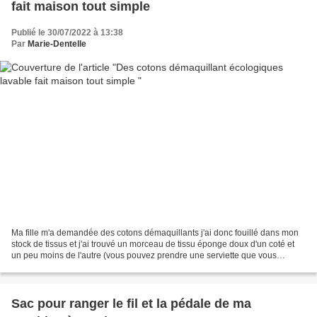
fait maison tout simple
Publié le 30/07/2022 à 13:38
Par
Marie-Dentelle
Ma fille m'a demandée des cotons démaquillants j'ai donc fouillé dans mon
stock de tissus et j'ai trouvé un morceau de tissu éponge doux d'un coté et
un peu moins de l'autre (vous pouvez prendre une serviette que vous
n'utilisez plus ou qui est abimé)...
Sac pour ranger le fil et la pédale de ma