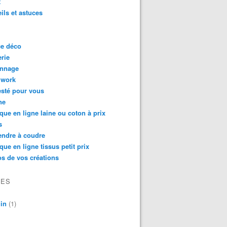
t
ils et astuces
ce déco
rie
onnage
hwork
testé pour vous
ne
que en ligne laine ou coton à prix
s
endre à coudre
que en ligne tissus petit prix
s de vos créations
VES
in
(1)