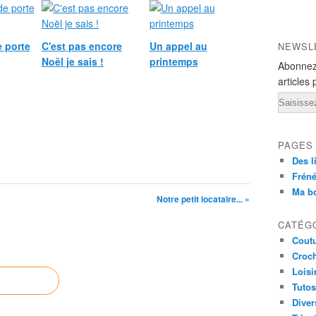
 porte
C'est pas encore
Un appel au
NEWSL
Noël je sais !
printemps
Abonnez
articles 
Email
PAGES
Des l
Fréné
Ma b
Notre petit locataire... »
CATÉG
Cout
Croc
Loisi
Tutos
Diver