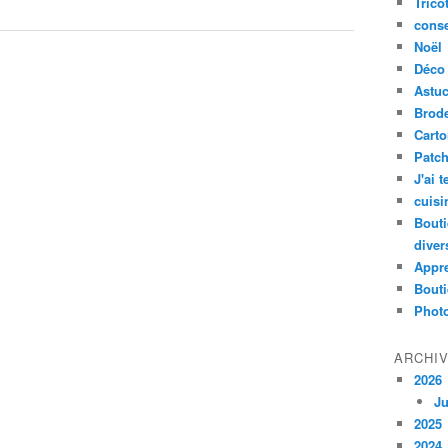
Trico
conse
Noël
Déco
Astu
Brode
Cart
Patc
J'ai 
cuisi
Bouti
diver
Appr
Bouti
Photo
ARCHI
2026
Ju
2025
2024