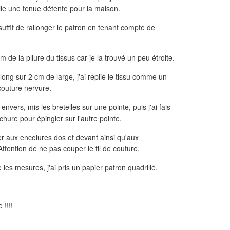
fille une tenue détente pour la maison.
l suffit de rallonger le patron en tenant compte de
m de la pliure du tissus car je la trouvé un peu étroite.
long sur 2 cm de large, j'ai replié le tissu comme un
 couture nervure.
envers, mis les bretelles sur une pointe, puis j'ai fais
hure pour épingler sur l'autre pointe.
er aux encolures dos et devant ainsi qu'aux
ttention de ne pas couper le fil de couture.
vre les mesures, j'ai pris un papier patron quadrillé.
 !!!!