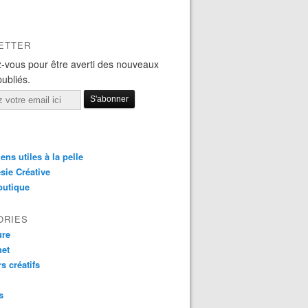
ETTER
-vous pour être averti des nouveaux
publiés.
iens utiles à la pelle
sie Créative
outique
ORIES
ure
het
rs créatifs
s