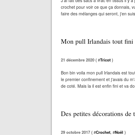
J'ai fait des sacs à vrac en tissus il y a
crochet pour voir ce que ça donnais, vu
faire des mélanges qui seront, j'en suis
Mon pull Irlandais tout fini
21 décembre 2020 ( #
Tricot
)
Bon bin voila mon pull Irlandais est to
le premier confinement et j'avais du m
de coté. Mais la il est enfin fini et va do
Des petites décorations de 
29 octobre 2017 ( #
Crochet
, #
Noël
)