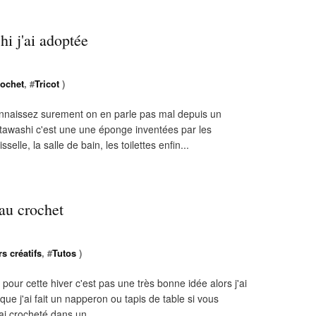
i j'ai adoptée
ochet
, #
Tricot
)
onnaissez surement on en parle pas mal depuis un
tawashi c'est une une éponge inventées par les
lle, la salle de bain, les toilettes enfin...
au crochet
rs créatifs
, #
Tutos
)
t pour cette hiver c'est pas une très bonne idée alors j'ai
 que j'ai fait un napperon ou tapis de table si vous
ai crocheté dans un...