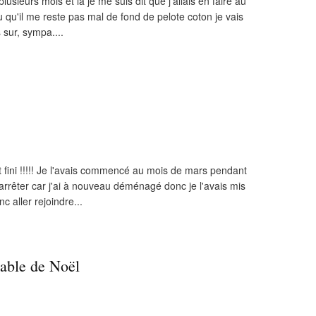
 plusieurs mois et là je me suis dit que j'allais en faire au
 qu'il me reste pas mal de fond de pelote coton je vais
 sur, sympa....
ut fini !!!!! Je l'avais commencé au mois de mars pendant
'arrêter car j'ai à nouveau déménagé donc je l'avais mis
nc aller rejoindre...
table de Noël