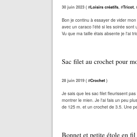
30 juin 2023 ( #
Loisirs créatifs
, #
Tricot
, 
Bon je continu à essayer de vider mon s
avec un caraco l'été si les soirée son
Vu que ma taille étais absente je l'ai tri
Sac filet au crochet pour m
28 juin 2019 ( #
Crochet
)
Je sais que les sac filet fleurissent p
montrer le mien. Je l'ai fais un peu plu
de 125 m. et un crochet de 3.5. Une pel
Bonnet et petite étole en fi