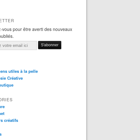
ETTER
-vous pour être averti des nouveaux
publiés.
iens utiles à la pelle
sie Créative
outique
ORIES
ure
het
rs créatifs
s