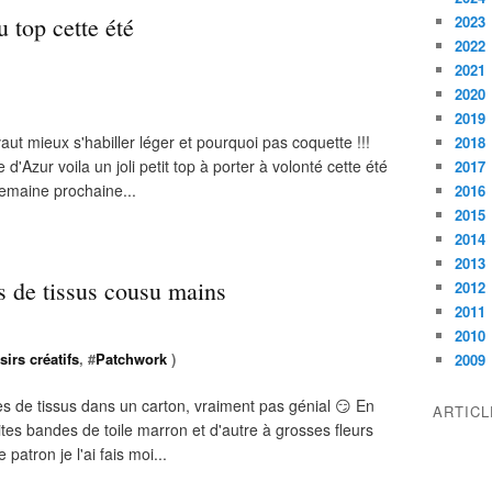
 top cette été
2023
2022
2021
2020
2019
 vaut mieux s'habiller léger et pourquoi pas coquette !!!
2018
 d'Azur voila un joli petit top à porter à volonté cette été
2017
 semaine prochaine...
2016
2015
2014
2013
 de tissus cousu mains
2012
2011
2010
sirs créatifs
, #
Patchwork
)
2009
s de tissus dans un carton, vraiment pas génial 😏 En
ARTIC
ites bandes de toile marron et d'autre à grosses fleurs
 patron je l'ai fais moi...