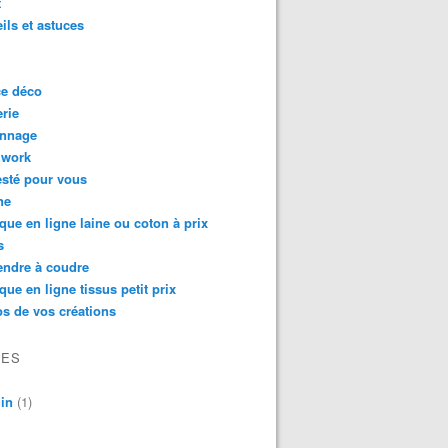
t
ils et astuces
ce déco
rie
onnage
hwork
testé pour vous
ne
que en ligne laine ou coton à prix
s
endre à coudre
que en ligne tissus petit prix
s de vos créations
VES
in
(1)