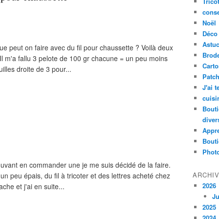
Trico
conse
Noël
Déco
Astu
ue peut on faire avec du fil pour chaussette ? Voilà deux
Brode
 Il m'a fallu 3 pelote de 100 gr chacune = un peu moins
Cart
illes droite de 3 pour...
Patc
J'ai 
cuisi
Bouti
diver
Appr
Bouti
Photo
ouvant en commander une je me suis décidé de la faire.
ARCHI
n peu épais, du fil à tricoter et des lettres acheté chez
2026
che et j'ai en suite...
Ju
2025
2024