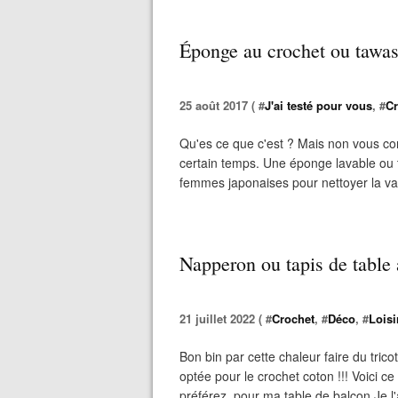
Éponge au crochet ou tawash
25 août 2017 ( #
J'ai testé pour vous
, #
Cr
Qu'es ce que c'est ? Mais non vous c
certain temps. Une éponge lavable ou 
femmes japonaises pour nettoyer la vaisse
Napperon ou tapis de table 
21 juillet 2022 ( #
Crochet
, #
Déco
, #
Loisi
Bon bin par cette chaleur faire du trico
optée pour le crochet coton !!! Voici ce
préférez, pour ma table de balcon Je l'