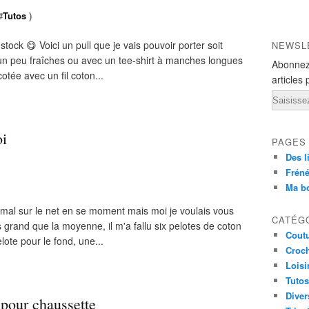
#
Tutos
)
tock 😋 Voici un pull que je vais pouvoir porter soit
NEWSL
t un peu fraîches ou avec un tee-shirt à manches longues
Abonnez
cotée avec un fil coton...
articles 
Email
oi
PAGES
Des l
Fréné
Ma b
as mal sur le net en se moment mais moi je voulais vous
CATÉG
s grand que la moyenne, il m'a fallu six pelotes de coton
Cout
ote pour le fond, une...
Croc
Loisi
Tutos
Diver
l pour chaussette