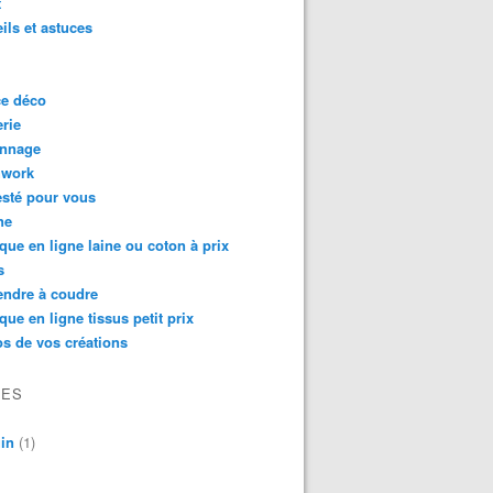
t
ils et astuces
ce déco
rie
onnage
hwork
testé pour vous
ne
que en ligne laine ou coton à prix
s
endre à coudre
que en ligne tissus petit prix
s de vos créations
VES
in
(1)