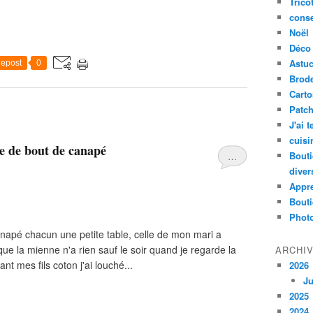
Trico
conse
Noël
Déco
Astu
epost
0
Brode
Cart
Patc
J'ai 
cuisi
e de bout de canapé
Bouti
…
diver
Appr
Bouti
Photo
apé chacun une petite table, celle de mon mari a
ue la mienne n'a rien sauf le soir quand je regarde la
ARCHI
iant mes fils coton j'ai louché...
2026
Ju
2025
2024