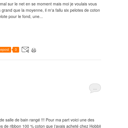
as mal sur le net en se moment mais moi je voulais vous
s grand que la moyenne, il m'a fallu six pelotes de coton
ote pour le fond, une...
epost
0
…
 salle de bain rangé !!! Pour ma part voici une des
es de ribbon 100 % coton que j'avais acheté chez Hobbii