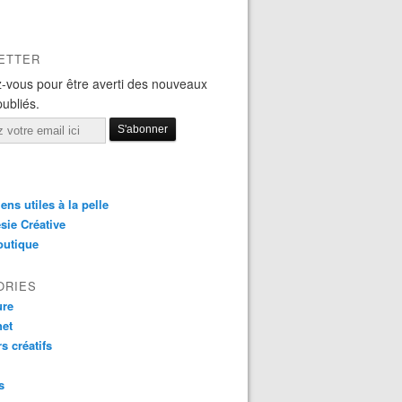
ETTER
-vous pour être averti des nouveaux
publiés.
iens utiles à la pelle
sie Créative
outique
ORIES
ure
het
rs créatifs
s