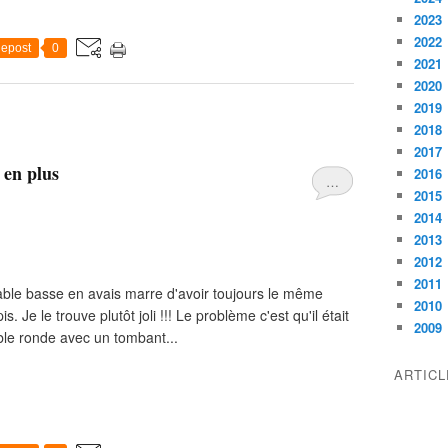
2023
2022
epost
0
2021
2020
2019
2018
2017
 en plus
2016
…
2015
2014
2013
2012
2011
table basse en avais marre d'avoir toujours le même
2010
s. Je le trouve plutôt joli !!! Le problème c'est qu'il était
2009
ble ronde avec un tombant...
ARTIC