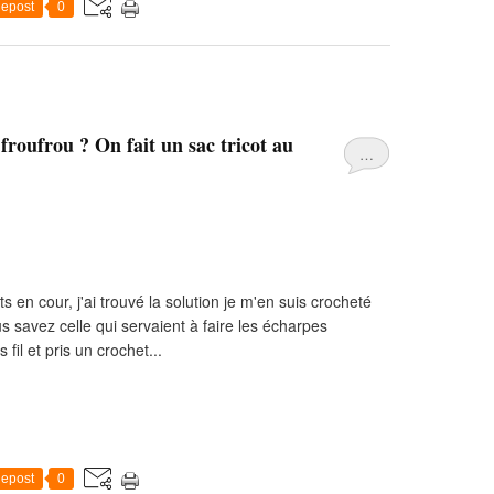
epost
0
 froufrou ? On fait un sac tricot au
…
ts en cour, j'ai trouvé la solution je m'en suis crocheté
s savez celle qui servaient à faire les écharpes
 fil et pris un crochet...
epost
0