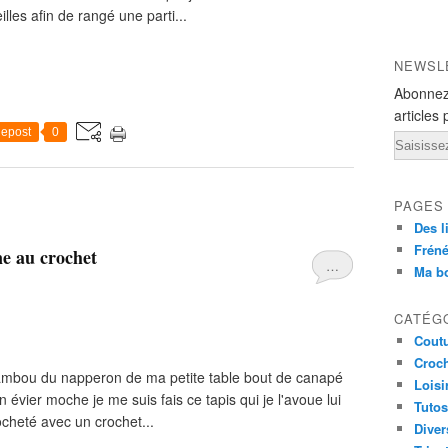
illes afin de rangé une parti...
NEWSL
Abonnez
articles 
epost
0
Email
PAGES
Des l
Fréné
ne au crochet
…
Ma b
CATÉG
Cout
Croc
on/bambou du napperon de ma petite table bout de canapé
Loisi
 évier moche je me suis fais ce tapis qui je l'avoue lui
Tutos
rocheté avec un crochet...
Diver