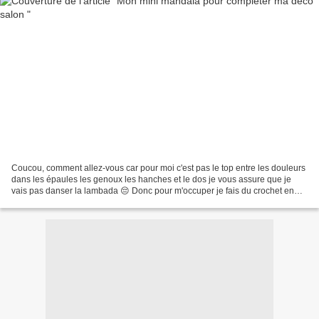
Coucou, comment allez-vous car pour moi c'est pas le top entre les douleurs
dans les épaules les genoux les hanches et le dos je vous assure que je
vais pas danser la lambada 😔 Donc pour m'occuper je fais du crochet en
étant allongée car je peut pas faire...