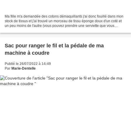
Ma fille m'a demandée des cotons démaquillants j'ai donc fouillé dans mon
stock de tissus et j'ai trouvé un morceau de tissu éponge doux d'un coté et
un peu moins de l'autre (vous pouvez prendre une serviette que vous
n'utilisez plus ou qui est abimé)...
Sac pour ranger le fil et la pédale de ma
machine à coudre
Publié le 26/07/2022 à 14:49
Par
Marie-Dentelle