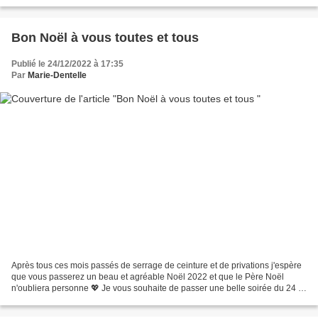
semaines de parfait bien être Trois cent soixante...
Bon Noël à vous toutes et tous
Publié le 24/12/2022 à 17:35
Par
Marie-Dentelle
Après tous ces mois passés de serrage de ceinture et de privations j'espère
que vous passerez un beau et agréable Noël 2022 et que le Père Noël
n'oubliera personne 💖 Je vous souhaite de passer une belle soirée du 24 et
une belle journée du 25 entouré...