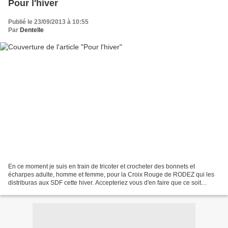
Pour l'hiver
Publié le 23/09/2013 à 10:55
Par
Dentelle
En ce moment je suis en train de tricoter et crocheter des bonnets et
écharpes adulte, homme et femme, pour la Croix Rouge de RODEZ qui les
distriburas aux SDF cette hiver. Accepteriez vous d'en faire que ce soit
bonnet ou écharpe ou même l'ensemble et...