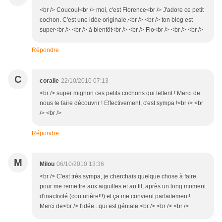
<br /> Coucou!<br /> moi, c'est Florence<br /> J'adore ce petit
cochon. C'est une idée originale.<br /> <br /> ton blog est
super<br /> <br /> à bientôt<br /> <br /> Flo<br /> <br /> <br />
Répondre
C
coralie
22/10/2010 07:13
<br /> super mignon ces petits cochons qui tettent ! Merci de
nous le faire découvrir ! Effectivement, c'est sympa !<br /> <br
/> <br />
Répondre
M
Milou
06/10/2010 13:36
<br /> C'est très sympa, je cherchais quelque chose à faire
pour me remettre aux aiguilles et au fil, après un long moment
d'inactivité (couturière!!!) et ça me convient parfaitement!
Merci de<br /> l'idée...qui est géniale.<br /> <br /> <br />