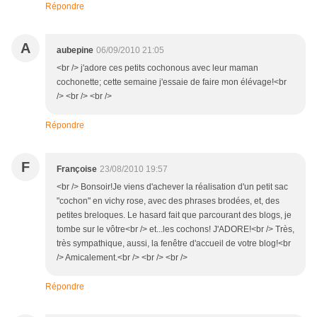
Répondre
A
aubepine
06/09/2010 21:05
<br /> j'adore ces petits cochonous avec leur maman
cochonette; cette semaine j'essaie de faire mon élévage!<br
/> <br /> <br />
Répondre
F
Françoise
23/08/2010 19:57
<br /> Bonsoir!Je viens d'achever la réalisation d'un petit sac
"cochon" en vichy rose, avec des phrases brodées, et, des
petites breloques. Le hasard fait que parcourant des blogs, je
tombe sur le vôtre<br /> et...les cochons! J'ADORE!<br /> Très,
très sympathique, aussi, la fenêtre d'accueil de votre blog!<br
/> Amicalement.<br /> <br /> <br />
Répondre