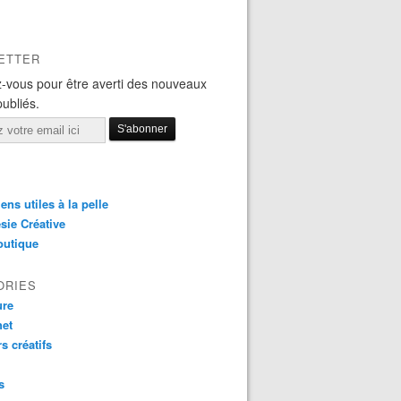
ETTER
-vous pour être averti des nouveaux
publiés.
iens utiles à la pelle
sie Créative
outique
ORIES
ure
het
rs créatifs
s