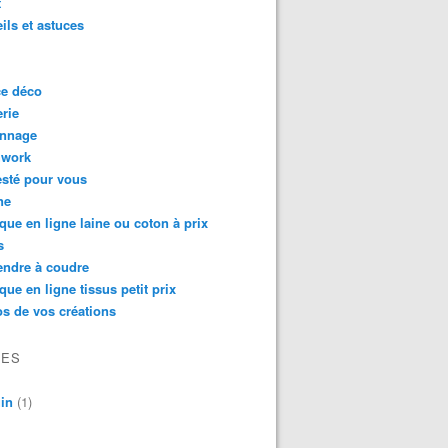
t
ils et astuces
ce déco
rie
onnage
hwork
testé pour vous
ne
que en ligne laine ou coton à prix
s
endre à coudre
que en ligne tissus petit prix
s de vos créations
VES
in
(1)