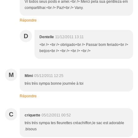
Vi todos seus posts e amei.<br /> Merci pela sua gentileza em
compartilhar.<br /> Paz!<br /> Vany.
Répondre
D
Dentelle
11/12/2011 13:11
<br /> <br /> obrigado<br /> Passar bom feriado<br />
beijos<br /> <br /> <br /> <br />
M
Mimi
05/12/2011 12:25
très très sympa bonne journée à toi
Répondre
C
criquette
05/12/2011 00:52
trés trés sympa tes fleurettes créachiffon,le sac est adorable
.bisous