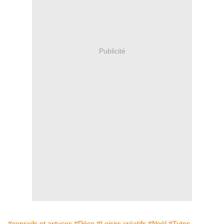
Publicité
#conseils et astuces
#Déco
#Loisirs créatifs
#Noël
#Tutos