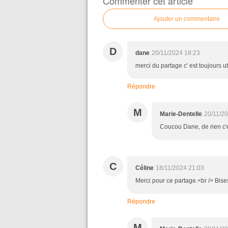
Commenter cet article
Ajouter un commentaire
D
dane
20/11/2024 18:23
merci du partage c' est toujours ut
Répondre
M
Marie-Dentelle
20/11/2
Coucou Dane, de rien c'e
C
Céline
18/11/2024 21:03
Merci pour ce partage.<br /> Bise
Répondre
M