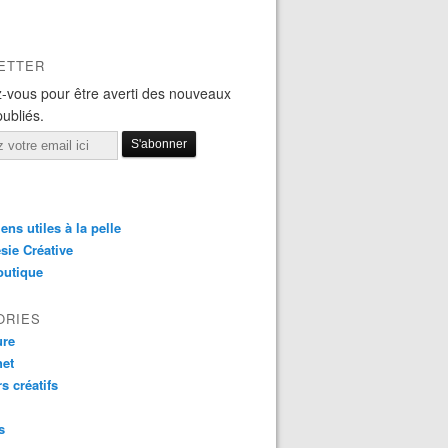
ETTER
-vous pour être averti des nouveaux
publiés.
iens utiles à la pelle
sie Créative
outique
ORIES
ure
het
rs créatifs
s