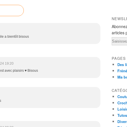
NEWSL
Abonnez
articles 
ile a bientôt bisous
Email
PAGES
024 19:20
Des l
Fréné
st avec plaisirs ♥ Bisous
Ma b
CATÉG
Cout
s
Croc
Loisi
Tutos
Diver