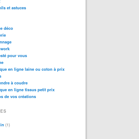
t
ils et astuces
ce déco
rie
onnage
hwork
testé pour vous
ne
que en ligne laine ou coton à prix
s
endre à coudre
que en ligne tissus petit prix
s de vos créations
VES
in
(1)