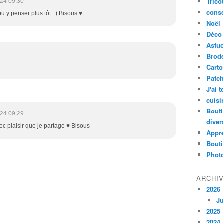
Trico
024 09:30
conse
u y penser plus tôt : ) Bisous ♥
Noël
Déco
Astu
Brode
Cart
Patc
J'ai 
cuisi
Bouti
024 09:29
diver
c plaisir que je partage ♥ Bisous
Appr
Bouti
Photo
ARCHI
2026
Ju
2025
2024