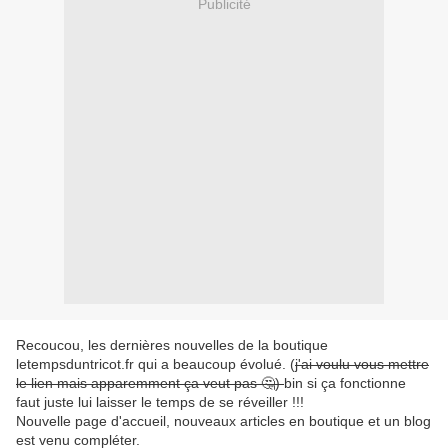
Publicité
Recoucou, les dernières nouvelles de la boutique
letempsduntricot.fr qui a beaucoup évolué. (
j'ai voulu vous mettre
le lien mais apparemment ça veut pas 🤔)
bin si ça fonctionne
faut juste lui laisser le temps de se réveiller !!!
Nouvelle page d'accueil, nouveaux articles en boutique et un blog
est venu compléter.