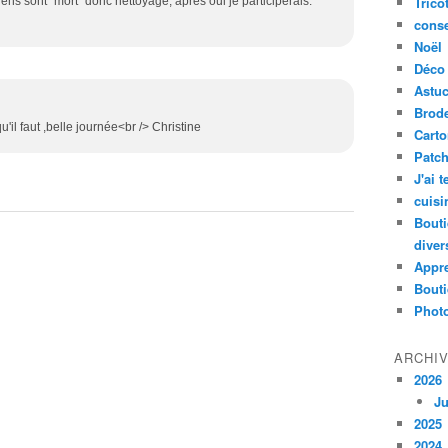
Trico
ens sont "mort" donc nettoyage, après oui je participerais.
conse
Noël
Déco
Astu
Brode
u'il faut ,belle journée<br /> Christine
Cart
Patc
J'ai 
cuisi
Bouti
diver
Appr
Bouti
Photo
ARCHI
2026
Ju
2025
2024