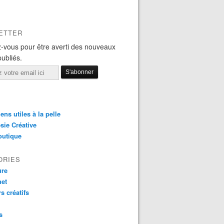
ETTER
-vous pour être averti des nouveaux
publiés.
iens utiles à la pelle
sie Créative
outique
ORIES
ure
het
rs créatifs
s