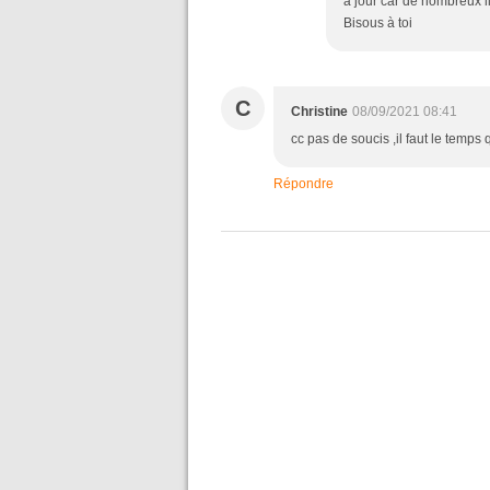
à jour car de nombreux li
Bisous à toi
C
Christine
08/09/2021 08:41
cc pas de soucis ,il faut le temps q
Répondre