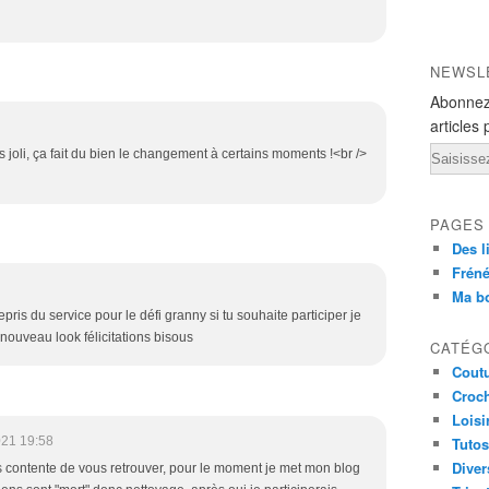
NEWSL
Abonnez
articles 
Email
ès joli, ça fait du bien le changement à certains moments !<br />
PAGES
Des l
Fréné
Ma b
repris du service pour le défi granny si tu souhaite participer je
ce nouveau look félicitations bisous
CATÉG
Cout
Croc
Loisi
021 19:58
Tutos
Diver
s contente de vous retrouver, pour le moment je met mon blog