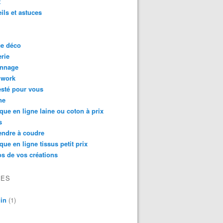
t
ils et astuces
ce déco
rie
onnage
hwork
testé pour vous
ne
que en ligne laine ou coton à prix
s
endre à coudre
que en ligne tissus petit prix
s de vos créations
VES
in
(1)