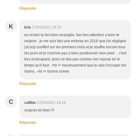
Répondre
K
kris
27/04/2021 19:10
eo et ben tu t'es bien arrangée. fais tres attention a bien te
soigner , je me suis fais une entorse en 2016 que j'ai négligée
j'ai bcp souffert sur les premiers mois et je souffre encore tous
les jours et je n'arrrive pas a bien positionner mon pied ... c'est
tres endicapant, alors ne fais pas comme moi repose toi le
temps qu'il faut . <br /> heureusement que tu sais t'occuper les
mains...<br /> bonne soiree
Répondre
C
caillou
27/04/2021 18:18
soignes toi bien !!!
Répondre