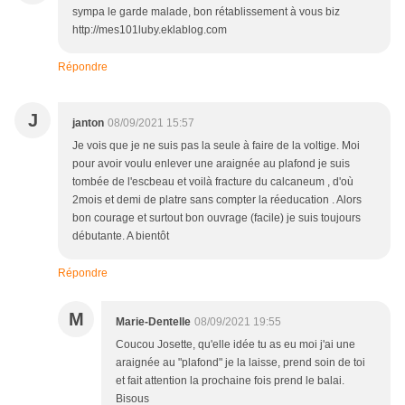
sympa le garde malade, bon rétablissement à vous biz
http://mes101luby.eklablog.com
Répondre
J
janton
08/09/2021 15:57
Je vois que je ne suis pas la seule à faire de la voltige. Moi
pour avoir voulu enlever une araignée au plafond je suis
tombée de l'escbeau et voilà fracture du calcaneum , d'où
2mois et demi de platre sans compter la réeducation . Alors
bon courage et surtout bon ouvrage (facile) je suis toujours
débutante. A bientôt
Répondre
M
Marie-Dentelle
08/09/2021 19:55
Coucou Josette, qu'elle idée tu as eu moi j'ai une
araignée au "plafond" je la laisse, prend soin de toi
et fait attention la prochaine fois prend le balai.
Bisous