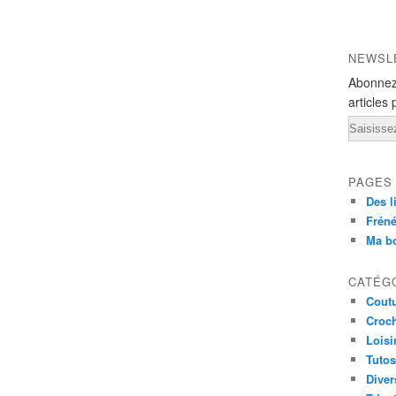
NEWSL
Abonnez
articles 
Email
PAGES
Des l
Fréné
Ma b
CATÉG
Cout
Croc
Loisi
Tutos
Diver