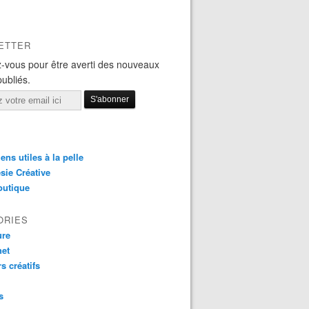
ETTER
-vous pour être averti des nouveaux
publiés.
iens utiles à la pelle
sie Créative
outique
ORIES
ure
het
rs créatifs
s