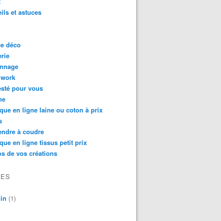
t
ils et astuces
ce déco
rie
onnage
hwork
testé pour vous
ne
que en ligne laine ou coton à prix
s
endre à coudre
que en ligne tissus petit prix
s de vos créations
VES
in
(1)