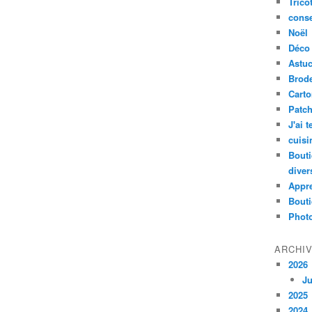
Trico
conse
Noël
Déco
Astu
Brode
Cart
Patc
J'ai 
cuisi
Bouti
diver
Appr
Bouti
Photo
ARCHI
2026
Ju
2025
2024