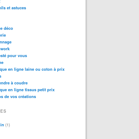
t
ils et astuces
ce déco
rie
onnage
hwork
testé pour vous
ne
que en ligne laine ou coton à prix
s
endre à coudre
que en ligne tissus petit prix
s de vos créations
VES
in
(1)