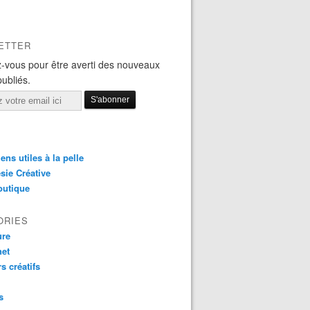
ETTER
-vous pour être averti des nouveaux
publiés.
iens utiles à la pelle
sie Créative
outique
ORIES
ure
het
rs créatifs
s