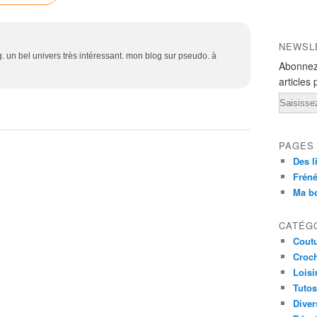
NEWSL
. un bel univers très intéressant. mon blog sur pseudo. à
Abonnez
articles 
Email
PAGES
Des l
Fréné
Ma b
CATÉG
Cout
Croc
Loisi
Tutos
Diver