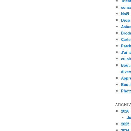
Trico
conse
Noël
Déco
Astu
Brode
Cart
Patc
J'ai 
cuisi
Bouti
diver
Appr
Bouti
Photo
ARCHI
2026
Ju
2025
2024