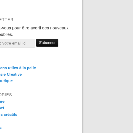
ETTER
-vous pour être averti des nouveaux
publiés.
iens utiles à la pelle
sie Créative
outique
ORIES
ure
het
rs créatifs
s