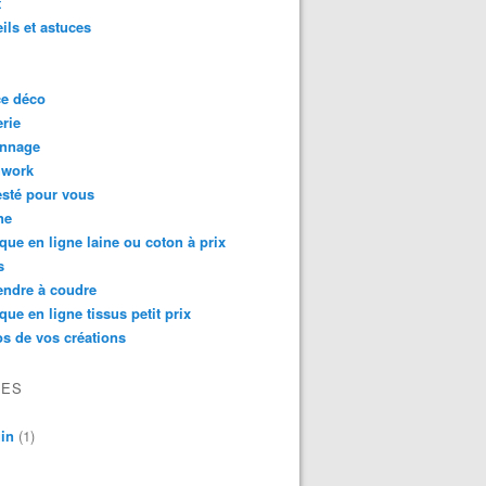
t
ils et astuces
ce déco
rie
onnage
hwork
testé pour vous
ne
que en ligne laine ou coton à prix
s
endre à coudre
que en ligne tissus petit prix
s de vos créations
VES
in
(1)