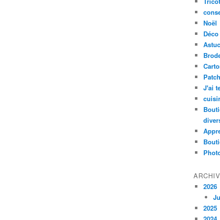
Trico
conse
Noël
Déco
Astu
Brode
Cart
Patc
J'ai 
cuisi
Bouti
diver
Appr
Bouti
Photo
ARCHI
2026
Ju
2025
2024