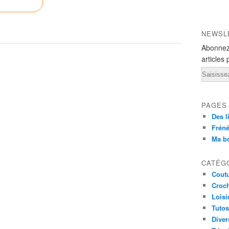
NEWSL
Abonnez
articles 
Email
PAGES
Des l
Fréné
Ma b
CATÉG
Cout
Croc
Loisi
Tutos
Diver