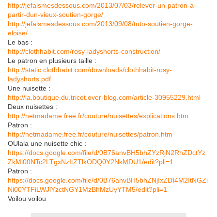
http://jefaismesdessous.com/2013/07/03/relever-un-patron-a-
partir-dun-vieux-soutien-gorge/
http://jefaismesdessous.com/2013/09/08/tuto-soutien-gorge-
eloise/
Le bas :
http://clothhabit.com/rosy-ladyshorts-construction/
Le patron en plusieurs taille :
http://static.clothhabit.com/downloads/clothhabit-rosy-
ladyshorts.pdf
Une nuisette :
http://la.boutique.du.tricot.over-blog.com/article-30955229.html
Deux nuisettes :
http://netmadame.free.fr/couture/nuisettes/explications.htm
Patron :
http://netmadame.free.fr/couture/nuisettes/patron.htm
OUlala une nuisette chic :
https://docs.google.com/file/d/0B76anvBH5bhZYzRjN2RhZDctYz
ZkMi00NTc2LTgxNzItZTlkODQ0Y2NkMDU1/edit?pli=1
Patron :
https://docs.google.com/file/d/0B76anvBH5bhZNjIxZDI4M2ItNGZi
Ni00YTFiLWJlYzctNGY1MzBhMzUyYTM5/edit?pli=1
Voilou voilou