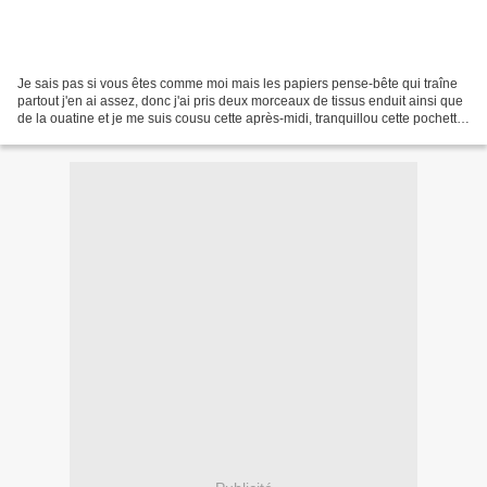
Je sais pas si vous êtes comme moi mais les papiers pense-bête qui traîne
partout j'en ai assez, donc j'ai pris deux morceaux de tissus enduit ainsi que
de la ouatine et je me suis cousu cette après-midi, tranquillou cette pochette
pour mettre le carnet...