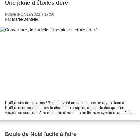
Une pluie d'étoiles doré
Publié le 17/12/2021 à 17:56
Par
Marie-Dentelle
Noël et ses décorations ! Bien souvent on passe dans un rayon déco de
Noël et elles sautent dans le chariot du coup les deux bricoles que l'on
voulais se sont transformé en une dizaine de petits trucs sympa et une fois
arrivé à la maison on s'aperçois...
Boule de Noël facile à faire