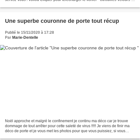
et-satin.pdf
Une superbe couronne de porte tout récup
Publié le 15/11/2020 à 17:28
Par
Marie-Dentelle
Noël approche et malgré le confinement je continu ma déco car je trouve
dommage de tout arrêter pour cette saleté de virus !!!!! Je viens de finir ma
déco de porte et je vous met les photos pour que vous puissiez, si vous
voulez en faire une avoir une...