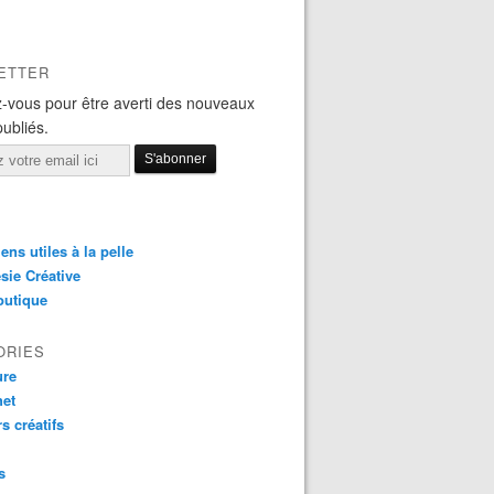
ETTER
-vous pour être averti des nouveaux
publiés.
iens utiles à la pelle
sie Créative
outique
ORIES
ure
het
rs créatifs
s