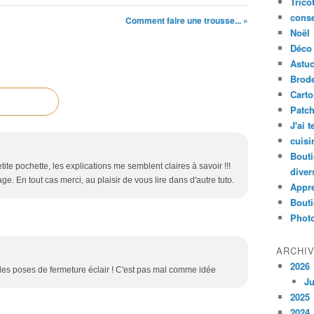
Trico
conse
Comment faire une trousse... »
Noël
Déco
Astu
Brode
Cart
Patc
J'ai 
cuisi
Bouti
ite pochette, les explications me semblent claires à savoir !!!
diver
e. En tout cas merci, au plaisir de vous lire dans d'autre tuto.
Appr
Bouti
Photo
ARCHI
2026
les poses de fermeture éclair ! C'est pas mal comme idée
Ju
2025
2024