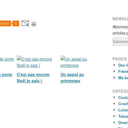
NEWSL
epost
0
Abonnez
articles 
Email
PAGES
Des l
Fréné
 porte
C'est pas encore
Un appel au
Ma b
Noël je sais !
printemps
CATÉG
Cout
Croc
Loisi
Tutos
Diver