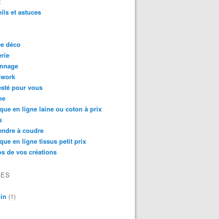
t
ils et astuces
ce déco
rie
onnage
hwork
testé pour vous
ne
que en ligne laine ou coton à prix
s
endre à coudre
que en ligne tissus petit prix
s de vos créations
VES
in
(1)