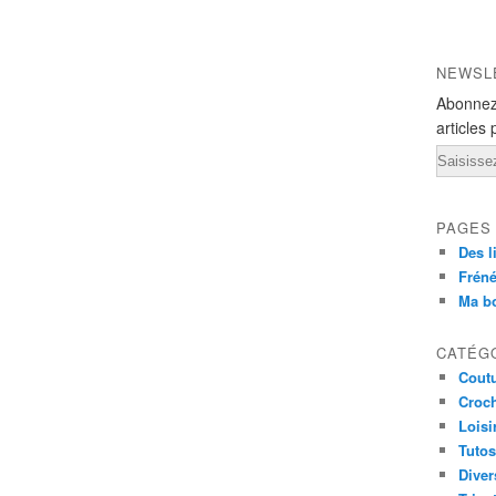
NEWSL
Abonnez
articles 
Email
PAGES
Des l
Fréné
Ma b
CATÉG
Cout
Croc
Loisi
Tutos
Diver