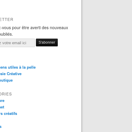
ETTER
-vous pour être averti des nouveaux
publiés.
iens utiles à la pelle
sie Créative
outique
ORIES
ure
het
rs créatifs
s