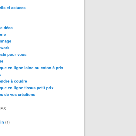
t
ils et astuces
ce déco
rie
onnage
hwork
testé pour vous
ne
que en ligne laine ou coton à prix
s
endre à coudre
que en ligne tissus petit prix
s de vos créations
VES
in
(1)