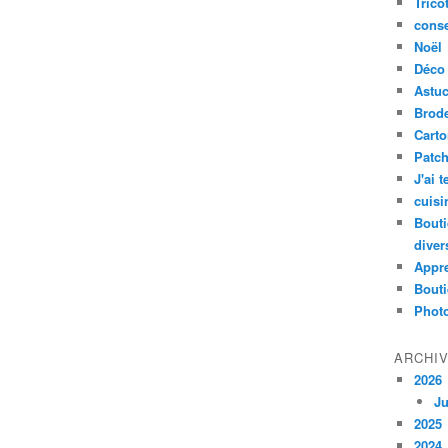
Trico
conse
Noël
Déco
Astu
Brode
Cart
Patc
J'ai 
cuisi
Bouti
diver
Appr
Bouti
Photo
ARCHI
2026
Ju
2025
2024